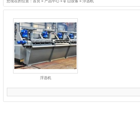
您现在的位置：
首页
»
产品中心
»
矿山设备
»
浮选机
浮选机